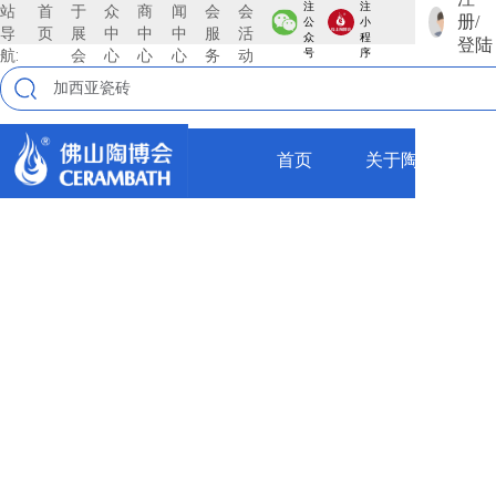
注
注
站
首
于
众
商
闻
会
会
册/
公
小
导
页
展
中
中
中
服
活
众
程
登陆
航:
会
心
心
心
务
动
号
序
首页
关于陶博会